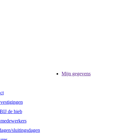
Mijn gegevens
ct
vestigingen
BIJ de bieb
 medewerkers
dagen/sluitingsdagen
ures