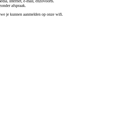
edia, internet, e-mail, enzovoorts.
zonder afspraak.
t we je kunnen aanmelden op onze wifi.