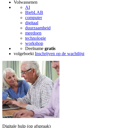
Volwassenen
AI
BiebLAB
computer
digitaal
duurzaamheid
meedoen
technologie
workshop
Deelname
gratis
volgeboekt
Inschrijven op de wachtlijst
Digitale hulp (op afspraak)