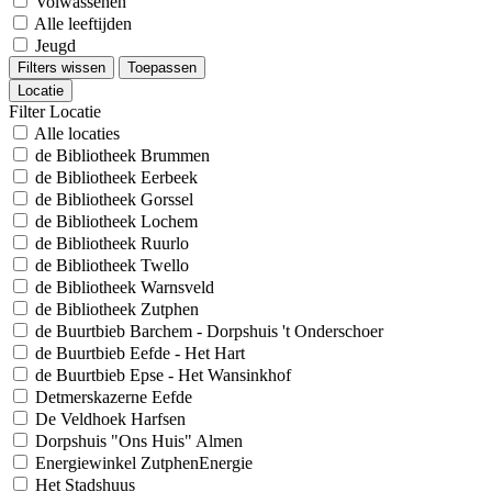
Volwassenen
Alle leeftijden
Jeugd
Filters wissen
Toepassen
Locatie
Filter Locatie
Alle locaties
de Bibliotheek Brummen
de Bibliotheek Eerbeek
de Bibliotheek Gorssel
de Bibliotheek Lochem
de Bibliotheek Ruurlo
de Bibliotheek Twello
de Bibliotheek Warnsveld
de Bibliotheek Zutphen
de Buurtbieb Barchem - Dorpshuis 't Onderschoer
de Buurtbieb Eefde - Het Hart
de Buurtbieb Epse - Het Wansinkhof
Detmerskazerne Eefde
De Veldhoek Harfsen
Dorpshuis "Ons Huis" Almen
Energiewinkel ZutphenEnergie
Het Stadshuus