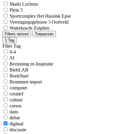
Markt Lochem
Plein 5
Sportcomplex Het Hassink Epse
Verenigingsgebouw 't Oortveld
Waterkracht Zutphen
Filters wissen
Toepassen
1
Tag
Filter Tag
0-4
AI
Bezinning en Inspiratie
BiebLAB
BoekStart
Brummen import
computer
creatief
cultuur
cursus
dans
debat
digitaal
discussie