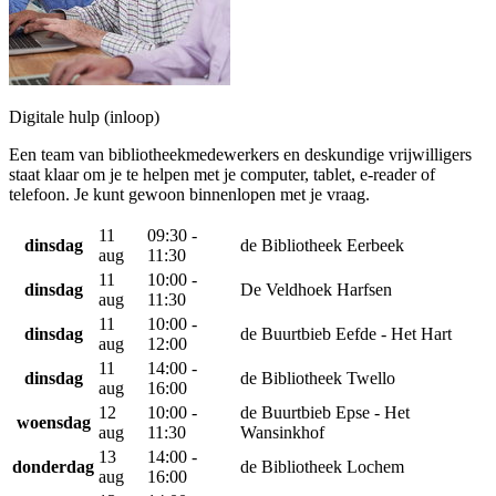
Digitale hulp (inloop)
Een team van bibliotheekmedewerkers en deskundige vrijwilligers
staat klaar om je te helpen met je computer, tablet, e-reader of
telefoon. Je kunt gewoon binnenlopen met je vraag.
11
09:30 -
dinsdag
de Bibliotheek Eerbeek
aug
11:30
11
10:00 -
dinsdag
De Veldhoek Harfsen
aug
11:30
11
10:00 -
dinsdag
de Buurtbieb Eefde - Het Hart
aug
12:00
11
14:00 -
dinsdag
de Bibliotheek Twello
aug
16:00
12
10:00 -
de Buurtbieb Epse - Het
woensdag
aug
11:30
Wansinkhof
13
14:00 -
donderdag
de Bibliotheek Lochem
aug
16:00