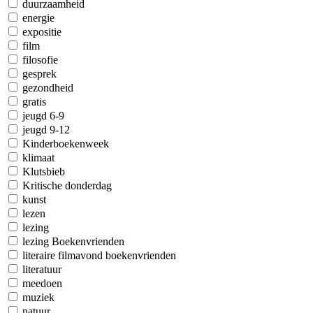
duurzaamheid
energie
expositie
film
filosofie
gesprek
gezondheid
gratis
jeugd 6-9
jeugd 9-12
Kinderboekenweek
klimaat
Klutsbieb
Kritische donderdag
kunst
lezen
lezing
lezing Boekenvrienden
literaire filmavond boekenvrienden
literatuur
meedoen
muziek
natuur