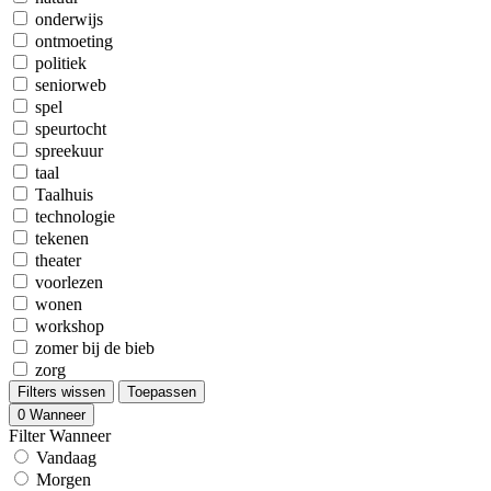
onderwijs
ontmoeting
politiek
seniorweb
spel
speurtocht
spreekuur
taal
Taalhuis
technologie
tekenen
theater
voorlezen
wonen
workshop
zomer bij de bieb
zorg
Filters wissen
Toepassen
0
Wanneer
Filter Wanneer
Vandaag
Morgen