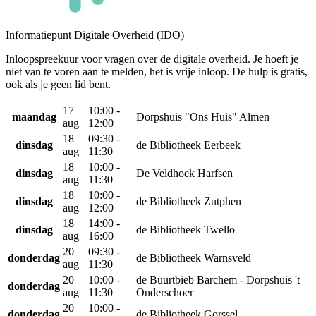
Informatiepunt Digitale Overheid (IDO)
Inloopspreekuur voor vragen over de digitale overheid. Je hoeft je
niet van te voren aan te melden, het is vrije inloop. De hulp is gratis,
ook als je geen lid bent.
17
10:00 -
maandag
Dorpshuis "Ons Huis" Almen
aug
12:00
18
09:30 -
dinsdag
de Bibliotheek Eerbeek
aug
11:30
18
10:00 -
dinsdag
De Veldhoek Harfsen
aug
11:30
18
10:00 -
dinsdag
de Bibliotheek Zutphen
aug
12:00
18
14:00 -
dinsdag
de Bibliotheek Twello
aug
16:00
20
09:30 -
donderdag
de Bibliotheek Warnsveld
aug
11:30
20
10:00 -
de Buurtbieb Barchem - Dorpshuis 't
donderdag
aug
11:30
Onderschoer
20
10:00 -
donderdag
de Bibliotheek Gorssel