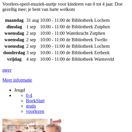
Voorlees-speel-muziek-uurtje voor kinderen van 0 tot 4 jaar. Doe
gezellig mee; je bent van harte welkom
maandag
31 aug
10:00 - 11:00
de Bibliotheek Lochem
dinsdag
1 sep
10:00 - 11:00
de Bibliotheek Zutphen
woensdag
2 sep
10:00 - 11:00
Waterkracht Zutphen
woensdag
2 sep
10:00 - 11:00
de Bibliotheek Twello
woensdag
2 sep
10:00 - 11:00
de Bibliotheek Lochem
donderdag
3 sep
10:00 - 11:00
de Bibliotheek Eerbeek
vrijdag
4 sep
10:00 - 11:00
de Bibliotheek Warnsveld
meer
Meer informatie
Jeugd
0-4
BoekStart
gratis
voorlezen