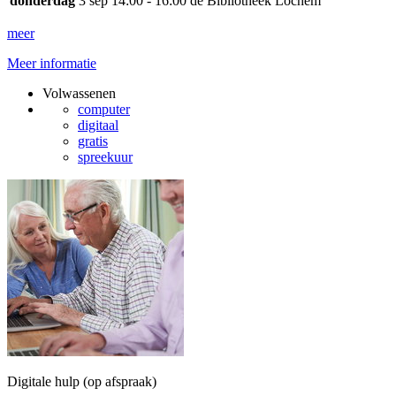
donderdag
3 sep
14:00 - 16:00
de Bibliotheek Lochem
meer
Meer informatie
Volwassenen
computer
digitaal
gratis
spreekuur
Digitale hulp (op afspraak)