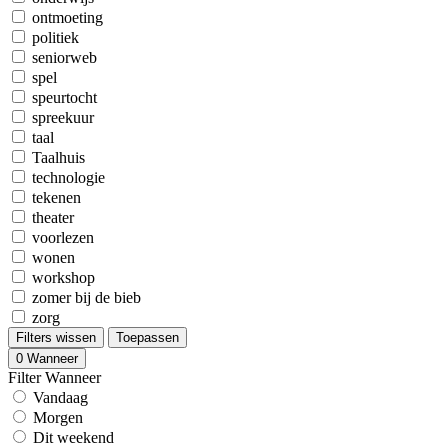
ontmoeting
politiek
seniorweb
spel
speurtocht
spreekuur
taal
Taalhuis
technologie
tekenen
theater
voorlezen
wonen
workshop
zomer bij de bieb
zorg
Filters wissen
Toepassen
0
Wanneer
Filter Wanneer
Vandaag
Morgen
Dit weekend