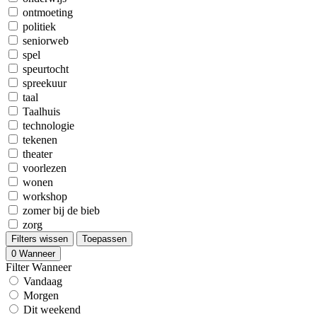
ontmoeting
politiek
seniorweb
spel
speurtocht
spreekuur
taal
Taalhuis
technologie
tekenen
theater
voorlezen
wonen
workshop
zomer bij de bieb
zorg
Filters wissen
Toepassen
0
Wanneer
Filter Wanneer
Vandaag
Morgen
Dit weekend