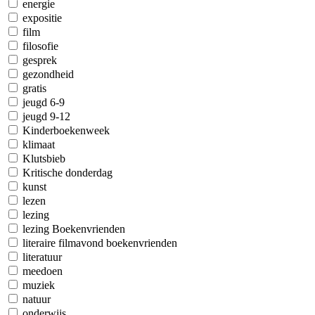
energie
expositie
film
filosofie
gesprek
gezondheid
gratis
jeugd 6-9
jeugd 9-12
Kinderboekenweek
klimaat
Klutsbieb
Kritische donderdag
kunst
lezen
lezing
lezing Boekenvrienden
literaire filmavond boekenvrienden
literatuur
meedoen
muziek
natuur
onderwijs