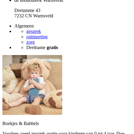
de Bibliotheek Warnsveld
Dreiumme 43
7232 CN Warnsveld
Algemeen
gesprek
ontmoeting
zorg
Deelname
gratis
Boekjes & Babbels
Voorlees-speel-muziek-uurtje voor kinderen van 0 tot 4 jaar. Doe