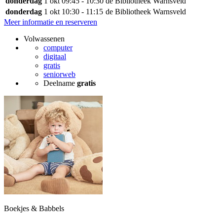
donderdag
1 okt
09:45 - 10:30
de Bibliotheek Warnsveld
donderdag
1 okt
10:30 - 11:15
de Bibliotheek Warnsveld
Meer informatie en reserveren
Volwassenen
computer
digitaal
gratis
seniorweb
Deelname
gratis
Boekjes & Babbels