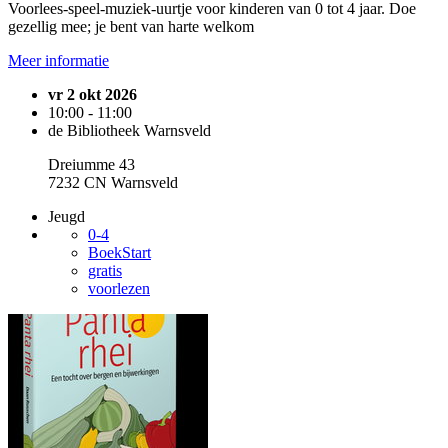
Voorlees-speel-muziek-uurtje voor kinderen van 0 tot 4 jaar. Doe
gezellig mee; je bent van harte welkom
Meer informatie
vr 2 okt 2026
10:00 - 11:00
de Bibliotheek Warnsveld
Dreiumme 43
7232 CN Warnsveld
Jeugd
0-4
BoekStart
gratis
voorlezen