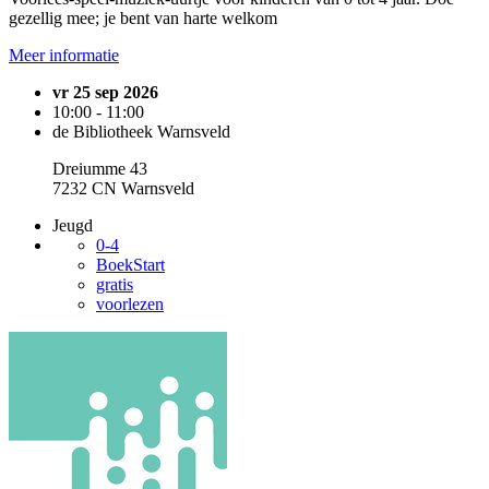
gezellig mee; je bent van harte welkom
Meer informatie
vr 25 sep 2026
10:00 - 11:00
de Bibliotheek Warnsveld
Dreiumme 43
7232 CN Warnsveld
Jeugd
0-4
BoekStart
gratis
voorlezen