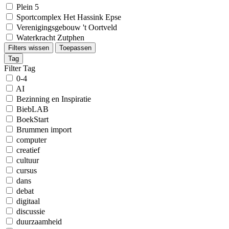
Plein 5
Sportcomplex Het Hassink Epse
Verenigingsgebouw 't Oortveld
Waterkracht Zutphen
Filters wissen
Toepassen
Tag
Filter Tag
0-4
AI
Bezinning en Inspiratie
BiebLAB
BoekStart
Brummen import
computer
creatief
cultuur
cursus
dans
debat
digitaal
discussie
duurzaamheid