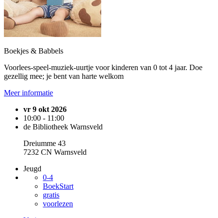
Boekjes & Babbels
Voorlees-speel-muziek-uurtje voor kinderen van 0 tot 4 jaar. Doe
gezellig mee; je bent van harte welkom
Meer informatie
vr 9 okt 2026
10:00 - 11:00
de Bibliotheek Warnsveld
Dreiumme 43
7232 CN Warnsveld
Jeugd
0-4
BoekStart
gratis
voorlezen