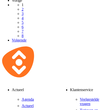
Vorige
1
2
3
4
5
6
7
8
Volgende
Actueel
Klantenservice
Agenda
Veelgestelde
vragen
Actueel