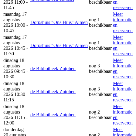
2026 11:00 -
beschikbaar
en
11:45
reserveren
maandag 17
Meer
augustus
nog 1
informatie
Dorpshuis "Ons Huis" Almen
2026 10:00 -
beschikbaar
en
10:45
reserveren
maandag 17
Meer
augustus
nog 1
informatie
Dorpshuis "Ons Huis" Almen
2026 10:45 -
beschikbaar
en
11:30
reserveren
dinsdag 18
Meer
augustus
nog 3
informatie
de Bibliotheek Zutphen
2026 09:45 -
beschikbaar
en
10:30
reserveren
dinsdag 18
Meer
augustus
nog 3
informatie
de Bibliotheek Zutphen
2026 10:30 -
beschikbaar
en
11:15
reserveren
dinsdag 18
Meer
augustus
nog 2
informatie
de Bibliotheek Zutphen
2026 11:15 -
beschikbaar
en
12:00
reserveren
donderdag
Meer
20 augustus
nog 2
informatie