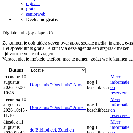
digitaal
gratis
seniorweb
Deelname
gratis
Digitale hulp (op afspraak)
Ze kunnen je ook uitleg geven over apps, sociale media, internet, e-ma
Het spreekuur is gratis. Je kunt via deze agenda een afspraak maken. J
tijd voor je vraag of vragen.
Vergeet niet je mobiele telefoon mee te nemen, zodat we je kunnen a
Datum
maandag 10
Meer
augustus
nog 1
informatie
Dorpshuis "Ons Huis" Almen
2026 10:00 -
beschikbaar
en
10:45
reserveren
maandag 10
Meer
augustus
nog 1
informatie
Dorpshuis "Ons Huis" Almen
2026 10:45 -
beschikbaar
en
11:30
reserveren
dinsdag 11
Meer
augustus
nog 1
informatie
de Bibliotheek Zutphen
2026 09:45 -
beschikbaar
en