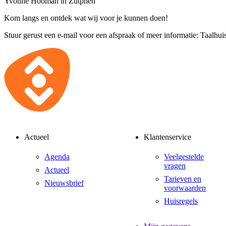
Yvonne Hooman in Zutphen
Kom langs en ontdek wat wij voor je kunnen doen!
Stuur gerust een e-mail voor een afspraak of meer informatie:
Taalhuis
Actueel
Klantenservice
Agenda
Veelgestelde
vragen
Actueel
Tarieven en
Nieuwsbrief
voorwaarden
Huisregels