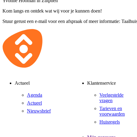
Yvonne Hooman in Zutphen
Kom langs en ontdek wat wij voor je kunnen doen!
Stuur gerust een e-mail voor een afspraak of meer informatie:
Taalhuis
Actueel
Klantenservice
Agenda
Veelgestelde
vragen
Actueel
Tarieven en
Nieuwsbrief
voorwaarden
Huisregels