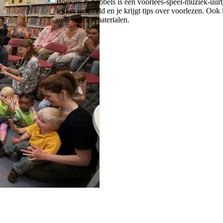
Boekjes & babbels is een voorlees-speel-muziek-uurtj
lekker gespeeld en je krijgt tips over voorlezen. Ook 
over allerlei materialen.