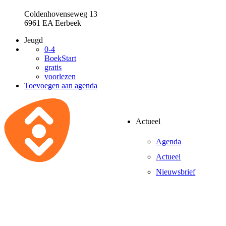
Coldenhovenseweg 13
6961 EA Eerbeek
Jeugd
0-4
BoekStart
gratis
voorlezen
Toevoegen aan agenda
Actueel
Agenda
Actueel
Nieuwsbrief